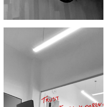
ENTÃO, OVAL!
atuação
é uma entidade sustentada por
oval
a
uma solida organização interna, sendo
a capacidade organizativa um dos
pilares basiliares da qualidade de
serviços.
a metodologia base de trabalho que
utilizamos perante o nosso cliente
baseia-se nos seguintes