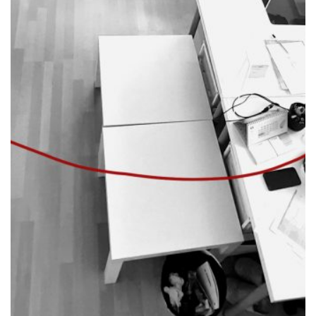
materializamos o nosso
conhecimento. não visamos o lucro
pelo lucro, nem monopolizar
mercados. ambicionamos a
excelência técnica, promovemos a
coesão territorial, a construção de um
ambiente sustentável, estamos
sempre com alegria e boa disposição,
somos rigorosos e gostamos de quem
gosta de trabalhar connosco.