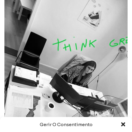
responsabilidade
a nossa responsabilidade como
empresa é contribuir para um mundo
melhor e desta forma desenvolvemos
o nosso negócio com este propósito.
oval
no âmbito da nossa atividade, a
procura potenciar vivências e
minimizar o impacto negativo no
ambiente e na sociedade. sendo
criadores de espaços, contribuimos
para criar um ecosistema que
configura as atividades do homem em
sinergia com os diferentes sistemas
ambientais, económicos e sociais.
Gerir O Consentimento