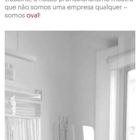
que não somos uma empresa qualquer –
somos
oval
!
história oval ?
opera em portugal desde 1993
oval
a
na área do projeto e fornece um leque
de serviços técnicos alargados,
centralizados no desenho, em
projetos de edifícios, em
planeamento.