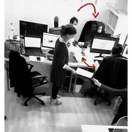
a nossa empresa está centrada nos
serviços como um elemento integral.
posicionamo-nos num patamar
superior ao das tradicionais empresas
de serviços de arquitetura, engenharia
e consultadoria, pois oferecemos um
conjunto integrado de serviços sem
que para isso o cliente seja onerado.
é mais do que um local de
oval
a
trabalho, assumimo-nos com um
parceiro com vocação comercial de
primeira qualidade, asseguramos aos
nossos clientes uma estável relação
custo /benefício e aos nossos
colaboradores, meios adequados e
justa compensação. somos um ponto
de encontro e um espaço onde