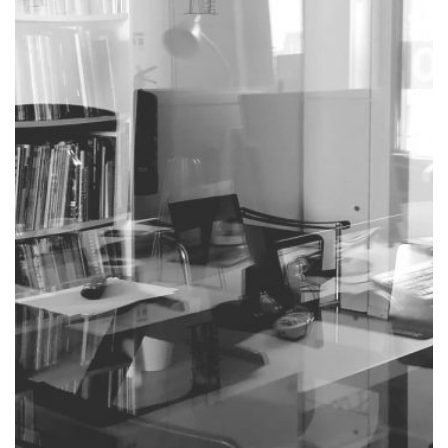
desenvolvemos um trabalho
reconhecido pelos nossos clientes,
assente em soluções
economicamente viáveis e adaptadas
às ideias e à inovação.
é uma empresa que junta, em
oval
a
doses iguais, a responsabilidade e a
irreverência. somos uma empresa
com larga experiência e com um
espírito jovem. temos nome no
mercado, mas mantemos uma
permanente inquietação para fazer
melhor e com mais inovação.
e
oval
queremos que escolha a
.
oval
perceba o porquê de sermos
apresentamo-nos com a nossa