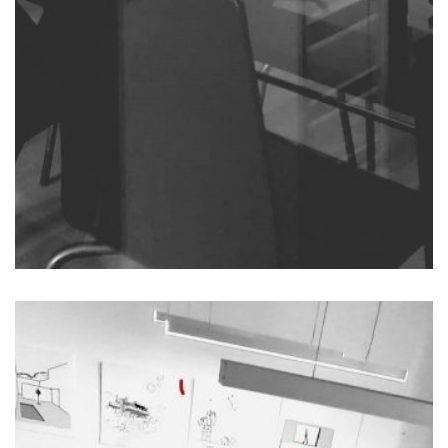
linguagem e uma identidade própria
que vale a pena conhecer.
CONHECER
organização e serviços